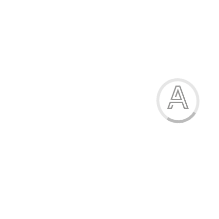
Кросівки дитячі
600.00 грн.
Модель:
В443-3