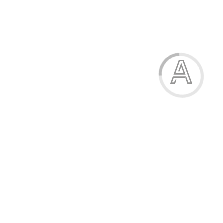
539.80 грн.
-15%
Босоніжки для дівчинки
539.80 грн.
Модель:
20661-7