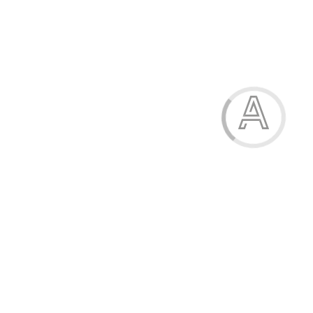
Капці дитячі
265.00 грн.
Модель:
К122-5