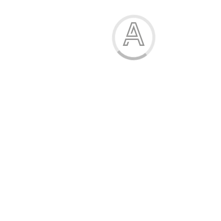
Модель:
Т-39
247.00 грн.
7
грн. на бонусний рахунок
Розмір взуття
30-31
32-33
34-35
Оберіть колір
чорний
чорний
чорний
коричневий
коричневий
коричневий
cиній
cиній
cиній