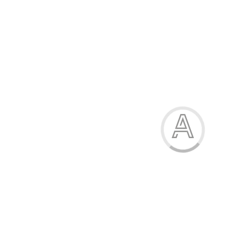
Кросівки дитячі
395.00 грн.
Модель:
378-5-5