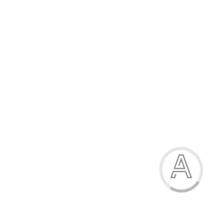
170.00 грн.
-15%
Босоніжки для хлопчика
170.00 грн.
Модель:
19202-7