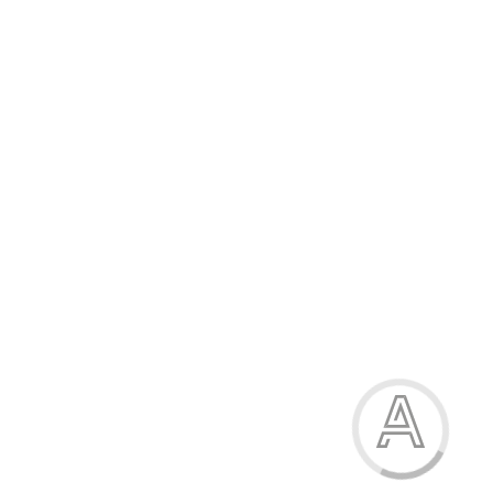
284.80 грн.
-15%
Босоніжки для хлопчика
284.80 грн.
Модель:
2329-118