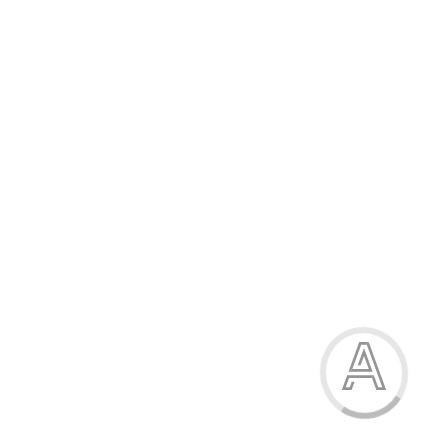
62.90 грн.
-15%
Босоніжки для хлопчика
62.90 грн.
Модель:
H26-22