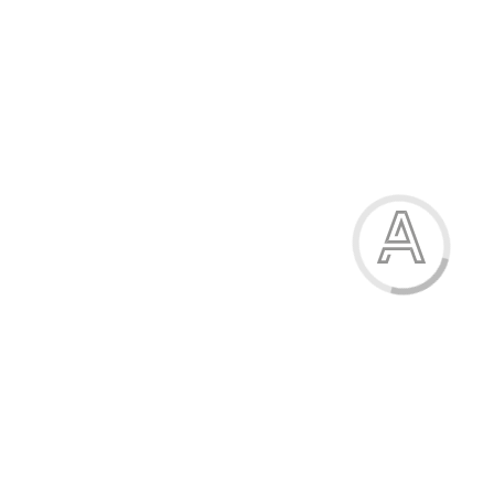
1320.80 грн.
-22%
Черевики жіночі
1320.80 грн.
Модель:
К008А