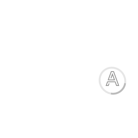
999.40 грн.
-22%
Черевики жіночі
999.40 грн.
Модель:
А63-1