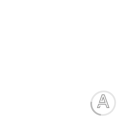
Капці жіночі
399.00 грн.
Модель:
К10193