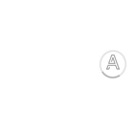
Модель:
41D-1
Капці жіночі
221.00 грн.