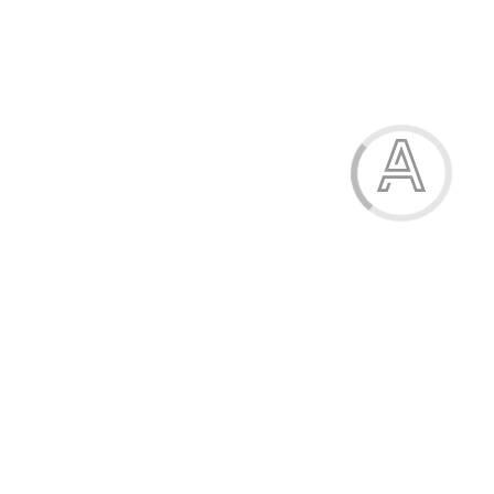
Капці жіночі
273.00 грн.
Модель:
109265