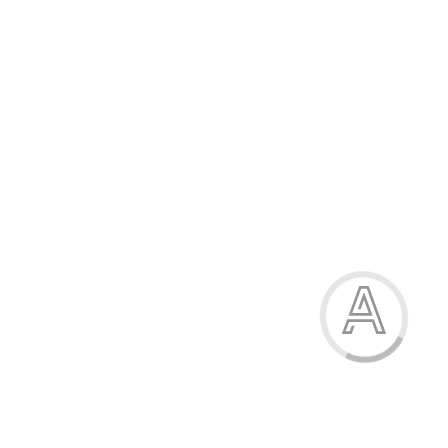
886.00 грн.
-24%
Кросівки жіночі
886.00 грн.
Модель:
610-1