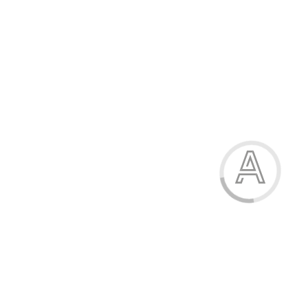
966.40 грн.
-23%
Кросівки жіночі
966.40 грн.
Модель:
6545-17