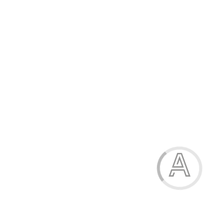
821.60 грн.
-21%
Босоніжки жіночі
821.60 грн.
Модель:
В233-1