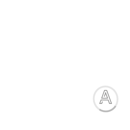
884.00 грн.
-15%
Шльопанці жіночі
884.00 грн.
Модель:
223-8А