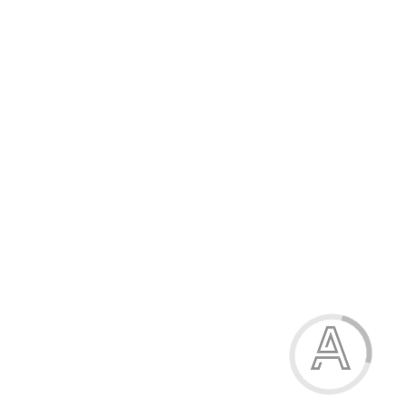
1134.80 грн.
-15%
Босоніжки жіночі
1134.80 грн.
Модель:
В445-1