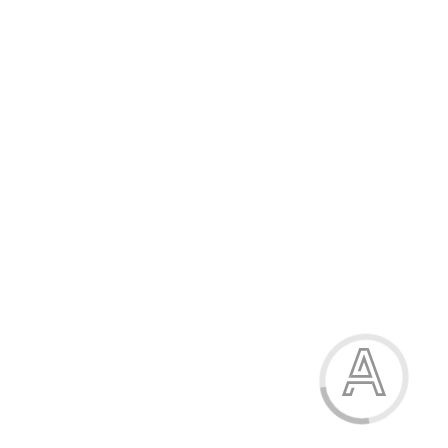
Модель:
38347
Немає в наявності
135.00 грн.
4
грн. на бонусний рахунок
Оберіть колір
молочний
сірий
блакитний
рожевий