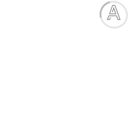
Рушник-халат
253.00 грн.
Модель:
80181-1