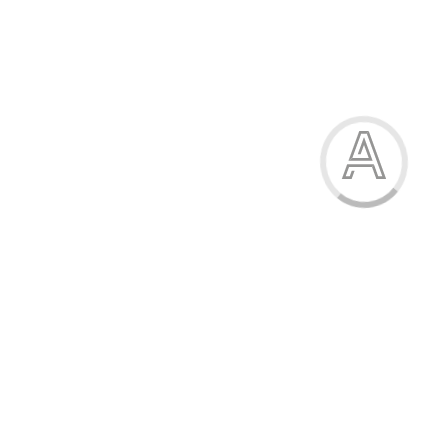
Набір кухонних рушників
117.00 грн.
Модель:
510-Н