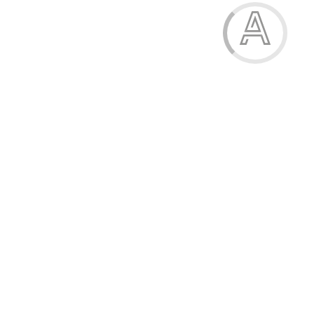
Рушник-халат
269.00 грн.
Модель:
80337