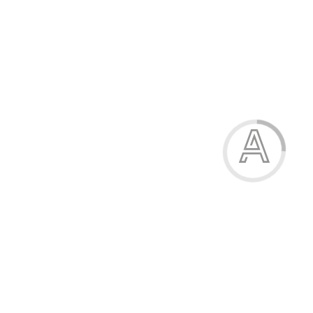
Модель:
9048-2
145.00 грн.
4
грн. на бонусний рахунок
Принт
принт 1