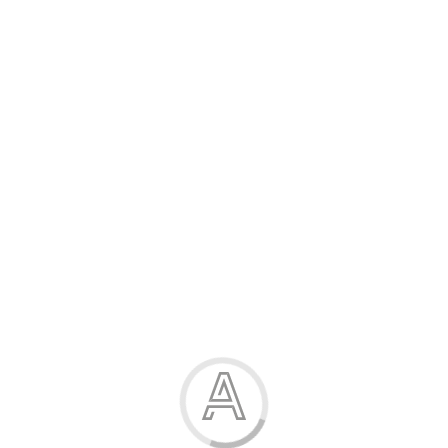
Джинси для дівчинки
845.00 грн.
Модель:
30945-87
Розміри:
9-15 років
Виміри:
в описі
Виробник:
Туреччина