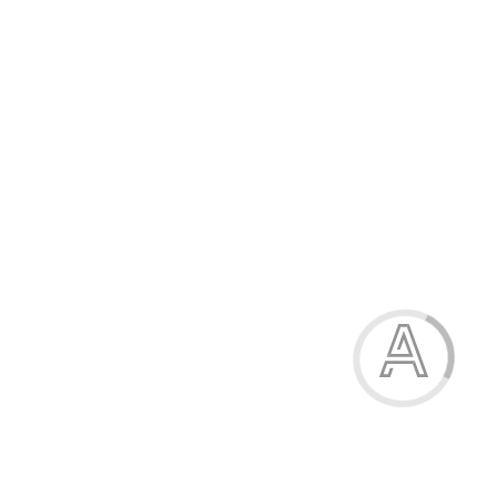
-60%
Сукня жіноча
233.30 грн.
Модель:
59042