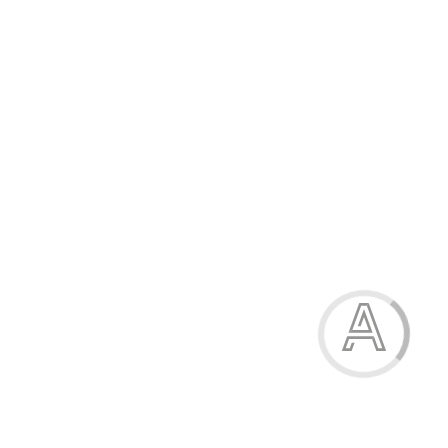
606.00 грн.
-25%
Костюм для дівчаток
579.00 грн.
Модель:
04-2645-95