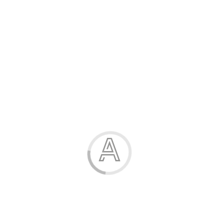
Бомбер дитячий
629.00 грн.
Модель:
8013-85
Зріст:
100-110
Виміри:
в описі
Сезон:
демісезон
Склад полотна:
поліестер, синте…