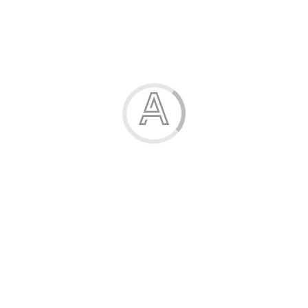
Халат жіночий
480.00 грн.
Модель:
09-8144-83
Розміри:
42-50
Полотно:
стрейч-кулір пен…
Виміри:
в описі