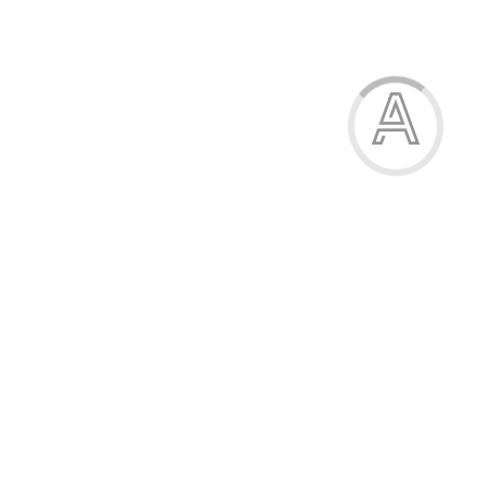
Піжама жіноча
485.00 грн.
Модель:
09-3434-09Н