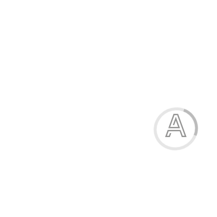
Сорочка жіноча
819.00 грн.
Модель:
09-2943-169В