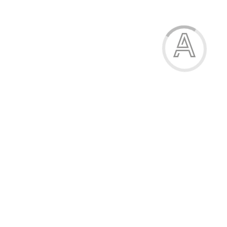
Модель:
09-36006-95В
Костюм жіночий
1029.00 грн.