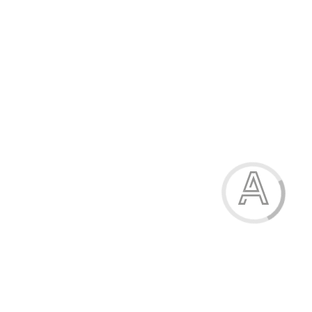
Бюстгальтер
355.00 грн.
Модель:
11149