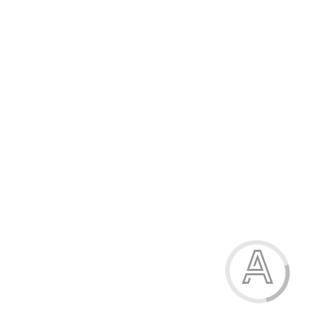
763.30 грн.
-15%
Сукня жіноча
763.30 грн.
Модель:
14996