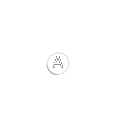
-60%
Блуза для дівчинки
25.00 грн.
Модель:
03-652-04Н
Розміри:
28-30
Декор:
накат
Полотно:
кулір