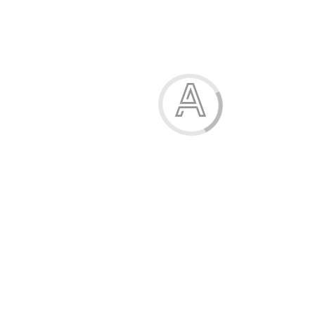
Характеристики
Опис
Відгуки (1)
Доставка
Гарантія
Гарантія від виробника
Повернення та обмін протягом 30 днів
Легке повернення
Купують разом