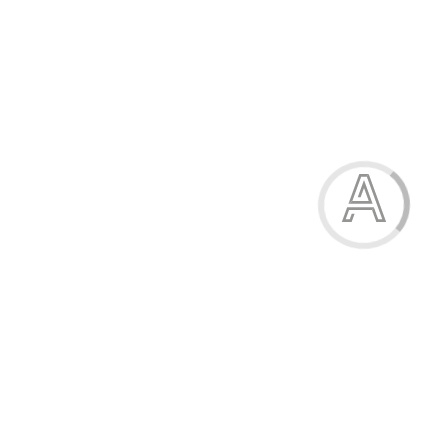
498.80 грн.
Модель:
195-44
Боді жіноче