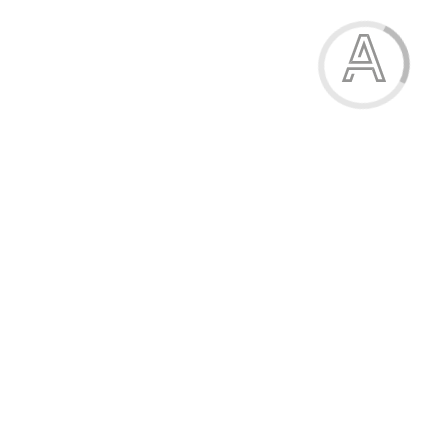
94.40 грн.
-15%
Футболка дитяча
94.40 грн.
Модель:
03-2393-03Н