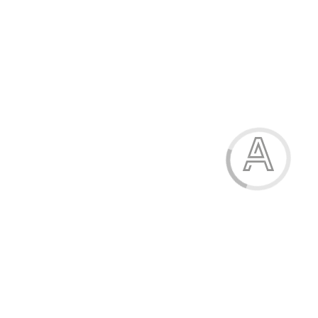
9.10 грн.
-30%
Ручка гелева, 0,5 мм, "Turbo" , ECONOMIX
9.10 грн.
Модель:
11-04