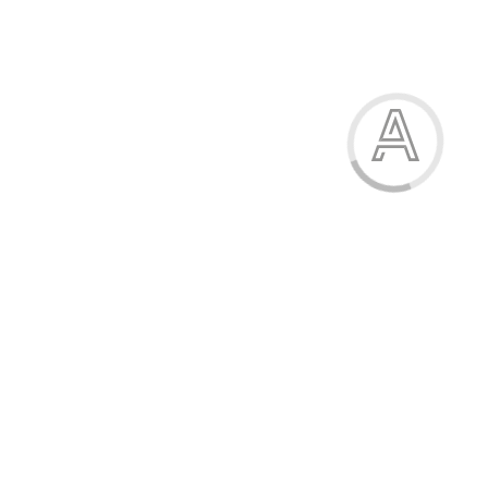
Ручка масляна, 0,7 мм, "LIKE", OPTIMA
4.00 грн.
Модель:
15697