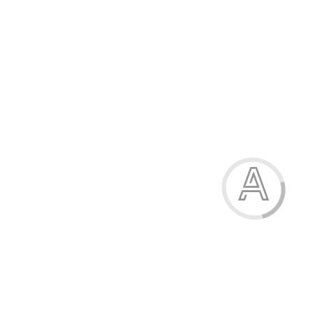
Ручка масляна, 0,6 мм, пластиковий корпус, "Snowy", 1
Вересня
7.00 грн.
Модель:
411828