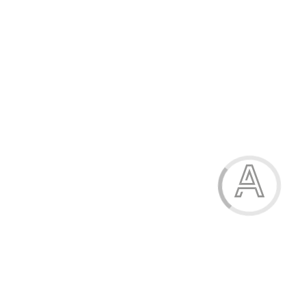
Ручка масляна, 0,7 мм, пластиковий корпус, "Rio" , Economix
4.70 грн.
Модель:
Е10242