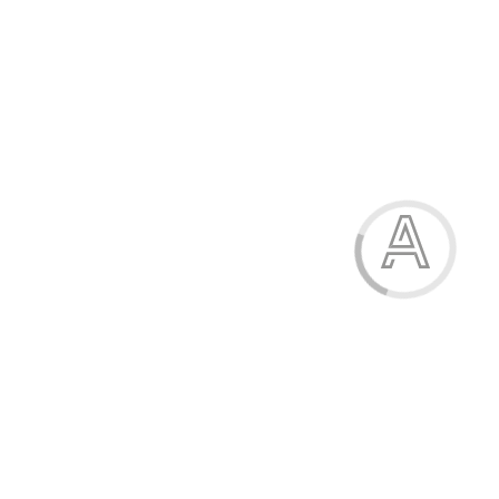
Ручка гелева, 0,5 мм, "пиши-стирай"
9.50 грн.
Модель:
Р8205