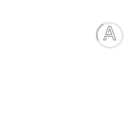
Гумка, прямокутна, м'яка, "Expert", AXENT
6.50 грн.
Модель:
1186-1