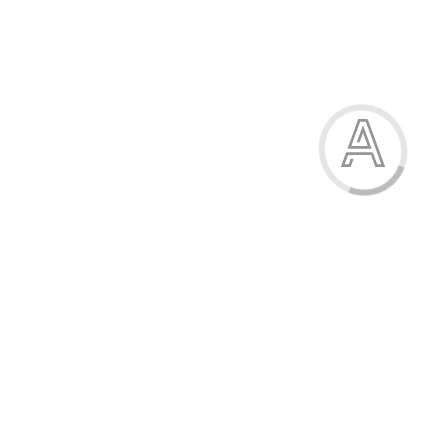
Гумка прямокутна, 3х2х1 см
6.50 грн.
Модель:
81785