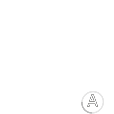
Модель:
24-129
Ножиці дитячі, 13 см, лезо - 5 см, з обмежувачем та захистом
леза