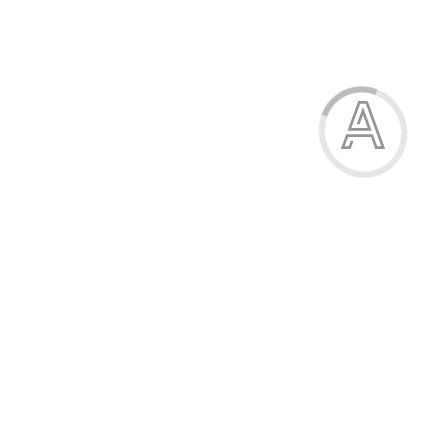
Ножиці дитячі, з пружиною, 13 см, KITE
28.50 грн.
Модель:
24-129