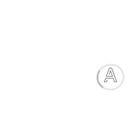
Труси-утяжка жіночі
113.00 грн.
Модель:
2203Т