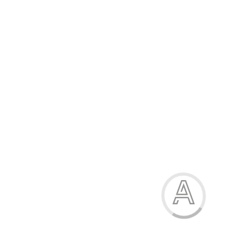
187.00 грн.
-15%
Шльопанці чоловічі
187.00 грн.
Модель:
10656