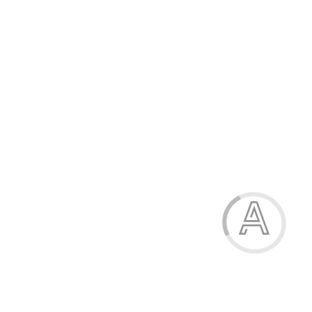
659.10 грн.
-23%
Черевики для дівчинки (Дутики)
659.10 грн.
Модель:
В01360