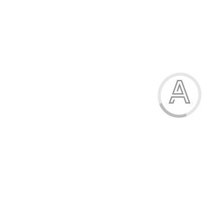
297.50 грн.
-15%
Кросівки дитячі
297.50 грн.
Модель:
К511-9